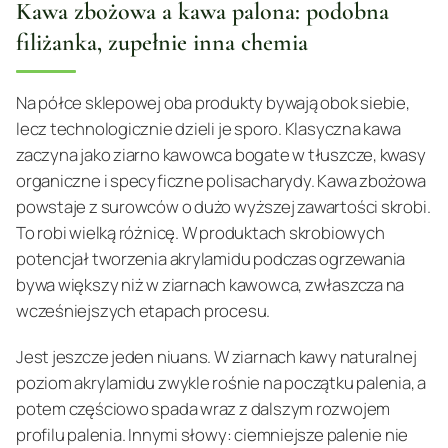
Kawa zbożowa a kawa palona: podobna
filiżanka, zupełnie inna chemia
Na półce sklepowej oba produkty bywają obok siebie,
lecz technologicznie dzieli je sporo. Klasyczna kawa
zaczyna jako ziarno kawowca bogate w tłuszcze, kwasy
organiczne i specyficzne polisacharydy. Kawa zbożowa
powstaje z surowców o dużo wyższej zawartości skrobi.
To robi wielką różnicę. W produktach skrobiowych
potencjał tworzenia akrylamidu podczas ogrzewania
bywa większy niż w ziarnach kawowca, zwłaszcza na
wcześniejszych etapach procesu.
Jest jeszcze jeden niuans. W ziarnach kawy naturalnej
poziom akrylamidu zwykle rośnie na początku palenia, a
potem częściowo spada wraz z dalszym rozwojem
profilu palenia. Innymi słowy: ciemniejsze palenie nie