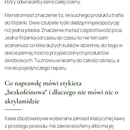
który odwracałby sens całej oceny.
Ma natomiast znaczenie to, ile suchego produktu trafia
do filiżanki. Dwie czubate łyżki dadzą inną ekspozycję
niż jedna płaska. Znaczenie ma też częstotliwość picia.
Jedna filiżanka od czasu do czasu to nie ten sam
scenariusz co kilka dużych kubków dziennie, do tego w
diecie pełnej mocno przypieczonych produktów
skrobiowych. Tu znowu wracamy do całości obrazu, a
nie do pojedynczego naparu.
Co naprawdę mówi etykieta
„bezkofeinowa” i dlaczego nie mówi nic o
akrylamidzie
Kawa zbożowa bywa wybierana zamiast klasycznej kawy
z prostego powodu: nie zawiera kofeiny albo ma jej