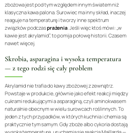
zbożowa jest pod tym względem innym światem niż
klasyczna kawa palona. Surowiec ma inny skład, inaczej
reaguje na temperaturę i tworzy inne spektrum
związków podczas
prażenia
. Jeśli więc ktoś mówi: „w
kawie jest akrylamid”, to pomija połowę historii. Czasem
nawet więcej.
Skrobia, asparagina i wysoka temperatura
— z tego rodzi się cały problem
Akrylamid nie trafia do kawy zbożowej z zewnątrz.
Powstaje w produkcie, głównie jako efekt reakcji między
cukrami redukującymi a asparaginą, czyli aminokwasem
naturalnie obecnym w wielu surowcach roślinnych. To
jeden z tych przypadków, w których kuchnia i chemia są
praktycznie tym samym. Gdy zboże albo cykoria dostają
wysoką temperaturę, uruchamia się reakcja Maillarda —