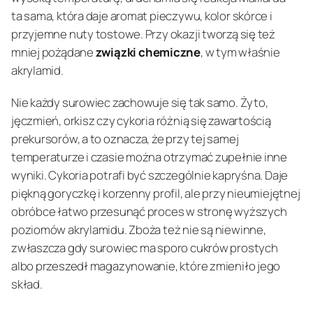
ta sama, która daje aromat pieczywu, kolor skórce i
przyjemne nuty tostowe. Przy okazji tworzą się też
mniej pożądane
związki chemiczne
, w tym właśnie
akrylamid.
Nie każdy surowiec zachowuje się tak samo. Żyto,
jęczmień, orkisz czy cykoria różnią się zawartością
prekursorów, a to oznacza, że przy tej samej
temperaturze i czasie można otrzymać zupełnie inne
wyniki. Cykoria potrafi być szczególnie kapryśna. Daje
piękną goryczkę i korzenny profil, ale przy nieumiejętnej
obróbce łatwo przesunąć proces w stronę wyższych
poziomów akrylamidu. Zboża też nie są niewinne,
zwłaszcza gdy surowiec ma sporo cukrów prostych
albo przeszedł magazynowanie, które zmieniło jego
skład.