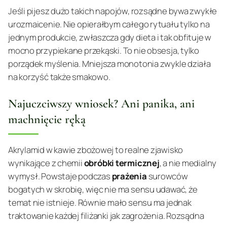
Jeśli pijesz dużo takich napojów, rozsądne bywa zwykłe
urozmaicenie. Nie opierałbym całego rytuału tylko na
jednym produkcie, zwłaszcza gdy dieta i tak obfituje w
mocno przypiekane przekąski. To nie obsesja, tylko
porządek myślenia. Mniejsza monotonia zwykle działa
na korzyść także smakowo.
Najuczciwszy wniosek? Ani panika, ani
machnięcie ręką
Akrylamid w kawie zbożowej to realne zjawisko
wynikające z chemii
obróbki termicznej
, a nie medialny
wymysł. Powstaje podczas
prażenia
surowców
bogatych w skrobię, więc nie ma sensu udawać, że
temat nie istnieje. Równie mało sensu ma jednak
traktowanie każdej filiżanki jak zagrożenia. Rozsądna