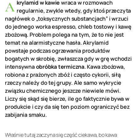
Akrylamid w kawie
wraca w rozmowach
regularnie, zwykle wtedy, gdy ktoś przeczyta
nagłówek o „toksycznych substancjach” i wrzuci
do jednego worka espresso, chleb tostowy i kawę
zbożową. Problem polega na tym, że to nie jest
temat na alarmistyczne hasła. Akrylamid
powstaje podczas ogrzewania produktów
bogatych w skrobię, zwłaszcza gdy w grę wchodzi
intensywna
obróbka termiczna
. Kawa zbożowa,
robiona z prażonych zbóż i często cykorii, siłą
rzeczy należy do tej grupy. Ale samo wykrycie
związku chemicznego jeszcze niewiele mówi.
Liczy się skąd się bierze, ile go faktycznie bywa w
produkcie i czy da się ten poziom ograniczyć bez
zabijania smaku.
Właśnie tutaj zaczyna się część ciekawa, bo kawa