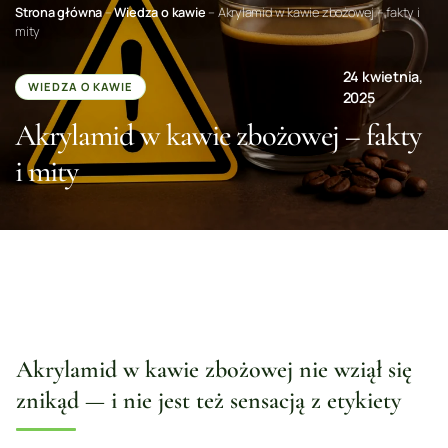
Strona główna
–
Wiedza o kawie
–
Akrylamid w kawie zbożowej – fakty i
mity
24 kwietnia,
WIEDZA O KAWIE
2025
Akrylamid w kawie zbożowej – fakty
i mity
Akrylamid w kawie zbożowej nie wziął się
znikąd — i nie jest też sensacją z etykiety