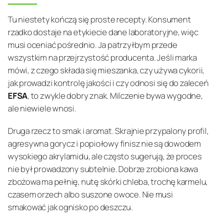
Tu niestety kończą się proste recepty. Konsument
rzadko dostaje na etykiecie dane laboratoryjne, więc
musi oceniać pośrednio. Ja patrzyłbym przede
wszystkim na przejrzystość producenta. Jeśli marka
mówi, z czego składa się mieszanka, czy używa cykorii,
jak prowadzi kontrolę jakości i czy odnosi się do zaleceń
EFSA
, to zwykle dobry znak. Milczenie bywa wygodne,
ale niewiele wnosi.
Druga rzecz to smak i aromat. Skrajnie przypalony profil,
agresywna gorycz i popiołowy finisz nie są dowodem
wysokiego akrylamidu, ale często sugerują, że proces
nie był prowadzony subtelnie. Dobrze zrobiona kawa
zbożowa ma pełnię, nutę skórki chleba, trochę karmelu,
czasem orzech albo suszone owoce. Nie musi
smakować jak ognisko po deszczu.