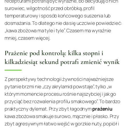
recepturami potrafią być wyraźne, bo decydują o nich
surowiec, wilgotność przed obróbką, profil
temperaturowy i sposób końcowego suszenia lub
dosmażania. To dlatego nie da się uczciwie powiedzieć:
„kawa zbożowa ma tyle i tyle”. Czasem ma wyraźnie
mniej, czasem więcej.
Prażenie pod kontrolą: kilka stopni i
kilkadziesiąt sekund potrafi zmienić wynik
Z perspektywy technologii żywności najważniejsze
pytanie brzmi nie „czy akrylamid powstaje”, tylko „w
którym momencie procesu rośnie najszybciej i jak go
przyciąć bez rozwalenia profilu smakowego”. To bardzo
praktyczny dylemat. Przy zbyt łagodnym
prażeniu
kawa zbożowa smakuje surowo, mącznie i płasko. Przy
zbyt agresywnym łatwo wejść w gorzkie nuty, popiół i