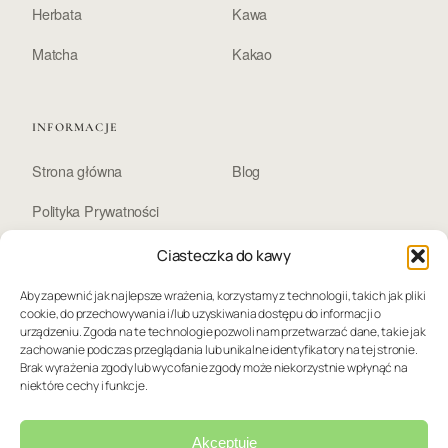
Herbata
Kawa
Matcha
Kakao
INFORMACJE
Strona główna
Blog
Polityka Prywatności
Ciasteczka do kawy
NOTATNIK
Aby zapewnić jak najlepsze wrażenia, korzystamy z technologii, takich jak pliki
cookie, do przechowywania i/lub uzyskiwania dostępu do informacji o
Subtelne wieści ze świata napojów. Zero spamu, sama
urządzeniu. Zgoda na te technologie pozwoli nam przetwarzać dane, takie jak
esencja.
zachowanie podczas przeglądania lub unikalne identyfikatory na tej stronie.
Brak wyrażenia zgody lub wycofanie zgody może niekorzystnie wpłynąć na
niektóre cechy i funkcje.
Akceptuję