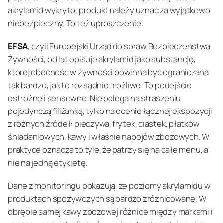
akrylamid wykryto, produkt należy uznać za wyjątkowo
niebezpieczny. To też uproszczenie.
EFSA
, czyli Europejski Urząd do spraw Bezpieczeństwa
Żywności, od lat opisuje akrylamid jako substancję,
której obecność w żywności powinna być ograniczana
tak bardzo, jak to rozsądnie możliwe. To podejście
ostrożne i sensowne. Nie polega na straszeniu
pojedynczą filiżanką, tylko na ocenie łącznej ekspozycji
z różnych źródeł: pieczywa, frytek, ciastek, płatków
śniadaniowych, kawy i właśnie napojów zbożowych. W
praktyce oznacza to tyle, że patrzy się na całe menu, a
nie na jedną etykietę.
Dane z monitoringu pokazują, że poziomy akrylamidu w
produktach spożywczych są bardzo zróżnicowane. W
obrębie samej kawy zbożowej różnice między markami i