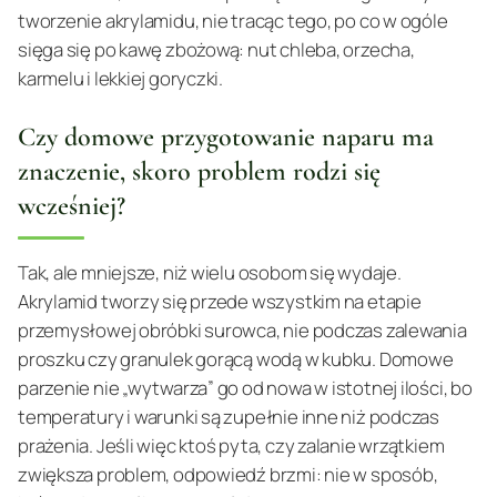
tworzenie akrylamidu, nie tracąc tego, po co w ogóle
sięga się po kawę zbożową: nut chleba, orzecha,
karmelu i lekkiej goryczki.
Czy domowe przygotowanie naparu ma
znaczenie, skoro problem rodzi się
wcześniej?
Tak, ale mniejsze, niż wielu osobom się wydaje.
Akrylamid tworzy się przede wszystkim na etapie
przemysłowej obróbki surowca, nie podczas zalewania
proszku czy granulek gorącą wodą w kubku. Domowe
parzenie nie „wytwarza” go od nowa w istotnej ilości, bo
temperatury i warunki są zupełnie inne niż podczas
prażenia. Jeśli więc ktoś pyta, czy zalanie wrzątkiem
zwiększa problem, odpowiedź brzmi: nie w sposób,