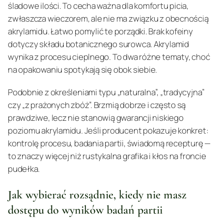
śladowe ilości. To cecha ważna dla komfortu picia,
zwłaszcza wieczorem, ale nie ma związku z obecnością
akrylamidu. Łatwo pomylić te porządki. Brak kofeiny
dotyczy składu botanicznego surowca. Akrylamid
wynika z procesu cieplnego. To dwa różne tematy, choć
na opakowaniu spotykają się obok siebie.
Podobnie z określeniami typu „naturalna”, „tradycyjna”
czy „z prażonych zbóż”. Brzmią dobrze i często są
prawdziwe, lecz nie stanowią gwarancji niskiego
poziomu akrylamidu. Jeśli producent pokazuje konkret:
kontrolę procesu, badania partii, świadomą recepturę —
to znaczy więcej niż rustykalna grafika i kłos na froncie
pudełka.
Jak wybierać rozsądnie, kiedy nie masz
dostępu do wyników badań partii