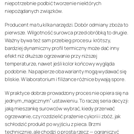
niepotrzebnie podbić tworzenie niektórych
niepożądanych związków.
Producent ma tu kilka narzędzi. Dobór odmiany zboża to
pierwsze. Wilgotność surowca przed obróbką to drugie.
Ważny bywa też sam przebieg procesu: krótszy,
bardziej dynamiczny profil termiczny może dać inny
efekt niż dłuższe ogrzewanie przy niższej
temperaturze, nawet jeśli kolor końcowy wygląda
podobnie. Na papierze oba warianty mogą wydawać się
bliskie. W laboratorium i filiżance różnice bywają spore.
W praktyce dobrze prowadzony proces nie opiera się na
jednym „magicznym” ustawieniu. To raczej seria decyzji:
jaką mieszankę surowców wybrać, kiedy przerwać
ogrzewanie, czy rozdzielić prażenie cykorii i zbóż, jak
schłodzić produkt po wyjściu z pieca. Brzmi
technicznie, ale chodzi o prostą rzecz — ograniczyć