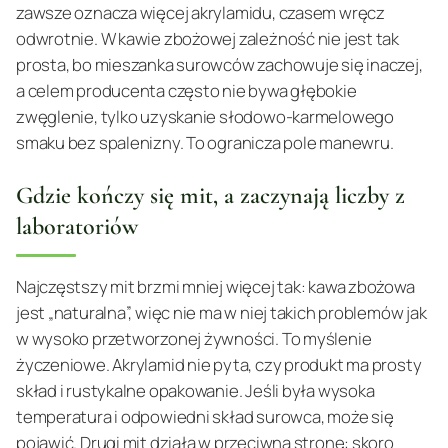
zawsze oznacza więcej akrylamidu, czasem wręcz
odwrotnie. W kawie zbożowej zależność nie jest tak
prosta, bo mieszanka surowców zachowuje się inaczej,
a celem producenta często nie bywa głębokie
zwęglenie, tylko uzyskanie słodowo-karmelowego
smaku bez spalenizny. To ogranicza pole manewru.
Gdzie kończy się mit, a zaczynają liczby z
laboratoriów
Najczęstszy mit brzmi mniej więcej tak: kawa zbożowa
jest „naturalna”, więc nie ma w niej takich problemów jak
w wysoko przetworzonej żywności. To myślenie
życzeniowe. Akrylamid nie pyta, czy produkt ma prosty
skład i rustykalne opakowanie. Jeśli była wysoka
temperatura i odpowiedni skład surowca, może się
pojawić. Drugi mit działa w przeciwną stronę: skoro