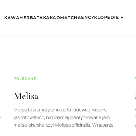
ENCYKLOPEDIE ▾
KAWA
HERBATA
KAKAO
MATCHA
POLECANE
Melisa
Melisa to aromatyczne zioło liściowe z rodziny
n
jasnotowatych, najczęściej identyfikowane jako
melisa lekarska, czyli Melissa officinalis. W naparze…