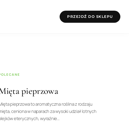
PRZEJDŹ DO SKLEPU
POLECANE
Mięta pieprzowa
Mięta pieprzowa to aromatyczna roślina z rodzaju
mięta, ceniona w naparach za wysoki udział lotnych
olejków eterycznych, wyraźnie…