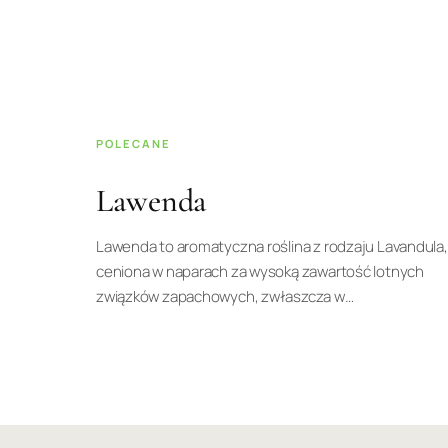
POLECANE
Lawenda
Lawenda to aromatyczna roślina z rodzaju Lavandula,
ceniona w naparach za wysoką zawartość lotnych
związków zapachowych, zwłaszcza w…