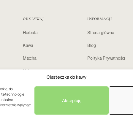
ODKRYWAJ
INFORMACJE
Herbata
Strona główna
Kawa
Blog
Matcha
Polityka Prywatności
Kakao
Ciasteczka do kawy
ookie, do
a te technologie
unikalne
Akceptuję
iekorzystnie wpłynąć
026
moje-napoje · Wszelkie prawa zastrzeżone · Stworzone przez PossumMet