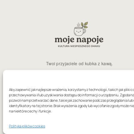
Twoi przyjaciele od kubka z kawą.
Email
X
Instagram
Aby zapewnić jak najlepsze wrażenia, korzystamy z technologii, takich jak pliki c
przechowywania i/lub uzyskiwania dostępu do informacji o urządzeniu. Zgoda n
pozwoli nam przetwarzać dane, takie jak zachowanie podczas przeglądania lub 
identyfikatory na tej stronie. Brak wyrażenia zgody lub wycofanie zgody może n
na niektóre cechy i funkcje.
©
2
Polityka plików cookies