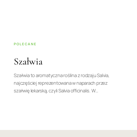
POLECANE
Szałwia
Szałwia to aromatyczna roślina z rodzaju Salvia,
najczęściej reprezentowana w naparach przez
szałwię lekarską, czyli Salvia officinalis. W…